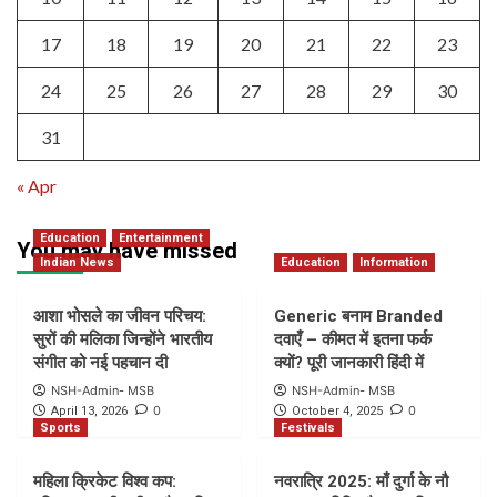
17
18
19
20
21
22
23
24
25
26
27
28
29
30
31
« Apr
Education
Entertainment
You may have missed
Indian News
Education
Information
आशा भोसले का जीवन परिचय:
Generic बनाम Branded
सुरों की मलिका जिन्होंने भारतीय
दवाएँ – कीमत में इतना फर्क
संगीत को नई पहचान दी
क्यों? पूरी जानकारी हिंदी में
NSH-Admin- MSB
NSH-Admin- MSB
0
0
April 13, 2026
October 4, 2025
Sports
Festivals
महिला क्रिकेट विश्व कप:
नवरात्रि 2025: माँ दुर्गा के नौ