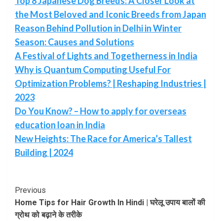
Top 8 Japanese Dog Breeds: A Closer Look at
the Most Beloved and Iconic Breeds from Japan
Reason Behind Pollution in Delhi in Winter
Season: Causes and Solutions
A Festival of Lights and Togetherness in India
Why is Quantum Computing Useful For
Optimization Problems? | Reshaping Industries |
2023
Do You Know? – How to apply for overseas
education loan in India
New Heights: The Race for America’s Tallest
Building | 2024
Post
Previous
Home Tips for Hair Growth In Hindi | घरेलू उपाय बालों की
Navigation
ग्रोथ को बढ़ाने के तरीके