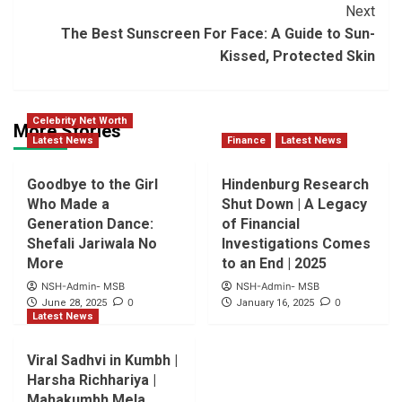
Next
The Best Sunscreen For Face: A Guide to Sun-
Kissed, Protected Skin
Celebrity Net Worth
More Stories
Latest News
Finance
Latest News
Goodbye to the Girl
Hindenburg Research
Who Made a
Shut Down | A Legacy
Generation Dance:
of Financial
Shefali Jariwala No
Investigations Comes
More
to an End | 2025
NSH-Admin- MSB
NSH-Admin- MSB
0
0
June 28, 2025
January 16, 2025
Latest News
Viral Sadhvi in Kumbh |
Harsha Richhariya |
Mahakumbh Mela