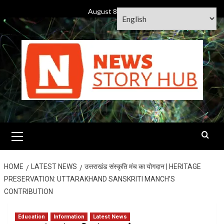
Skip
August 8, 2026
to
content
Primary
Menu
HOME
LATEST NEWS
उत्तराखंड संस्कृति मंच का योगदान | HERITAGE
PRESERVATION: UTTARAKHAND SANSKRITI MANCH’S
CONTRIBUTION
Education
Information
Latest News